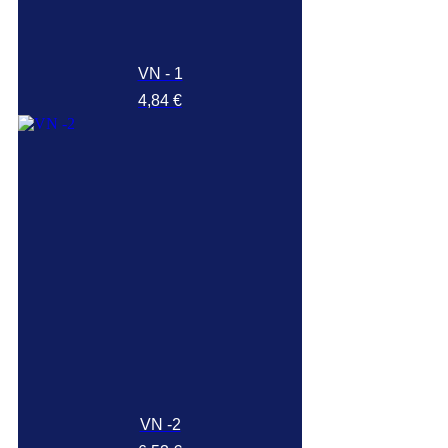
VN - 1
Prix
4,84 €
VN -2