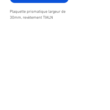
Plaquette prismatique largeur de
30mm, revètement TIALN
Notre catalogue d'outils et de plaquettes
Nous contacter
​ZI La Bergerie - Rue Ampère
49280 LA SEGUINIERE
​Tél :
02 41 56 00 77
E-mail :
commercial@rsmolg2b.com
Service client
Politique en matière de cookies
Qui sommes nous ? >
Nous contacter >
Mentions légales
Donner votre avis ! >
Politique de confidentialité
Paiement >