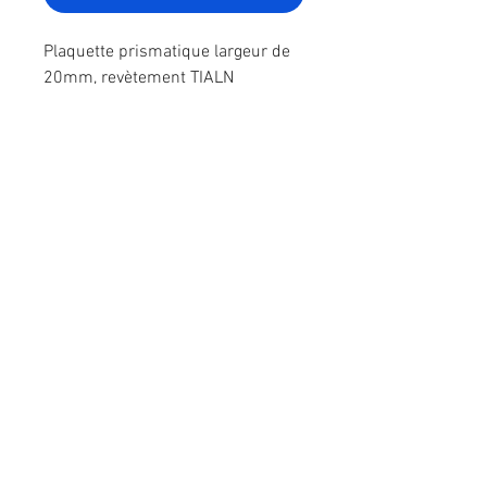
Plaquette prismatique largeur de
20mm, revètement TIALN
Notre catalogue d'outils et de plaquettes
Nous contacter
​ZI La Bergerie - Rue Ampère
49280 LA SEGUINIERE
​Tél :
02 41 56 00 77
E-mail :
commercial@rsmolg2b.com
Service client
Politique en matière de cookies
Qui sommes nous ? >
Nous contacter >
Mentions légales
Donner votre avis ! >
Politique de confidentialité
Paiement >