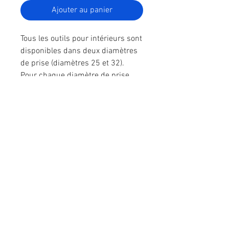
Ajouter au panier
Tous les outils pour intérieurs sont
disponibles dans deux diamètres
de prise (diamètres 25 et 32).
Pour chaque diamètre de prise,
deux lignes d'outils sont réalisées :
une standard et une longue.
Notre catalogue d'outils et de plaquettes
Nous contacter
​ZI La Bergerie - Rue Ampère
49280 LA SEGUINIERE
​Tél :
02 41 56 00 77
E-mail :
commercial@rsmolg2b.com