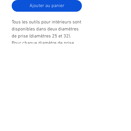
Ajouter au panier
Tous les outils pour intérieurs sont
disponibles dans deux diamètres
de prise (diamètres 25 et 32).
Pour chaque diamètre de prise,
deux lignes d'outils sont réalisées :
une standard et une longue.
Notre catalogue d'outils et de plaquettes
Nous contacter
​ZI La Bergerie - Rue Ampère
49280 LA SEGUINIERE
​Tél :
02 41 56 00 77
E-mail :
commercial@rsmolg2b.com