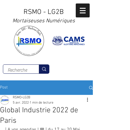
RSMO - LG2B
Mortaiseuses Numériques
Tél :
02 41 56 00 77
Post
RSMO-LG2B
5 avr. 2022
1 min de lecture
Global Industrie 2022 de
Paris
| A vos agendas ! 📅 | du 17 au 20 Mai 