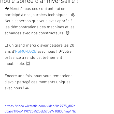
notre soirée d'anniversaire !
📢 Merci à tous ceux qui ont qui ont 
participé à nos journées techniques ! 🚀 
Nous espérons que vous avez apprécié 
les démonstrations des machines et les 
échanges avec nos constructeurs. 😊
Et un grand merci d'avoir célébré les 20 
ans d'
RSMO-LG2B
 avec nous ! 🎉Votre 
présence a rendu cet événement 
inoubliable. 🙌
Encore une fois, nous vous remercions 
d'avoir partagé ces moments uniques 
avec nous ! 🙏
https://video.wixstatic.com/video/0e7975_d02d
c0a691f04b419f725452b8b57be7/1080p/mp4/fil